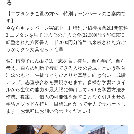
る
【エブタンをご覧の方へ 特別キャンペーンのご案内で
す】
今ならキャンペーン実施中！1, 特別ご招待授業2日間無料
2,エブタンを見てご入会の方入会金(22,000円)全額OFF 3,
転塾された方図書カード2000円分進呈 4,来校された方ご
うかくクン文具セット進呈！
個別指導ではAxisでは「志を高く持ち、自ら学び、自ら
考え、自らの判断で行動できる人物の育成」という教育
理念のもと、生徒ひとりひとりと真摯に向き合い、成績
アップ、志望校合格を実現させます。多様な学習スタイ
ルから生徒の能力を最大限に伸ばしていける学習方法を
作成、提案し、個人の可能性を余すことなく引き出せる
学習メソッドを持ち、目標に向かって全力でサポートし
ます。お気軽にお問い合わせください！