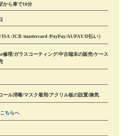
駅から車で10分
日
SA /JCB /mastercard /PayPay/AUPAY/D払い）
hone修理/ガラスコーティング/中古端末の販売/ケース
売
コール消毒/マスク着用/アクリル板の設置/換気
はこちらへ