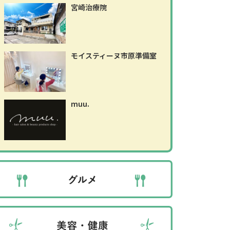
宮崎治療院
モイスティーヌ市原準備室
muu.