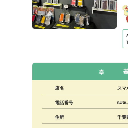
店名
スマ
電話番号
0436-
住所
千葉