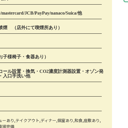
/mastercard/JCB/PayPay/nanaco/Suica/他
禁煙 （店外にて喫煙所あり）
お子様椅子・食器あり）
コール設置・換気・CO2濃度計測器設置・オゾン発
・入口手洗い他
ーあり,テイクアウト,ディナー,個室あり,和食,座敷あり,
車場完備