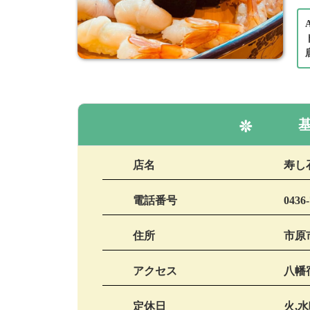
店名
寿し
電話番号
0436-
住所
市原市
アクセス
八幡
定休日
火,