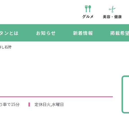
タンとは
お知らせ
新着情報
掲載希
寿し石狩
り車で15分
定休日火,水曜日