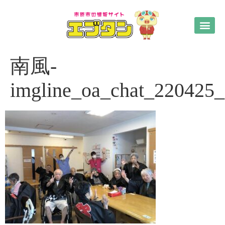
南風-
imgline_oa_chat_220425