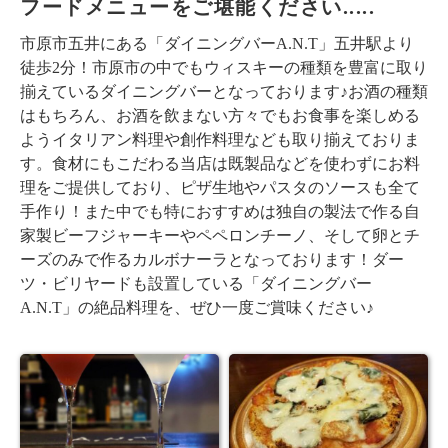
フードメニューをご堪能ください.....
市原市五井にある「ダイニングバーA.N.T」五井駅より
徒歩2分！市原市の中でもウィスキーの種類を豊富に取り
揃えているダイニングバーとなっております♪お酒の種類
はもちろん、お酒を飲まない方々でもお食事を楽しめる
ようイタリアン料理や創作料理なども取り揃えておりま
す。食材にもこだわる当店は既製品などを使わずにお料
理をご提供しており、ピザ生地やパスタのソースも全て
手作り！また中でも特におすすめは独自の製法で作る自
家製ビーフジャーキーやペペロンチーノ、そして卵とチ
ーズのみで作るカルボナーラとなっております！ダー
ツ・ビリヤードも設置している「ダイニングバー
A.N.T」の絶品料理を、ぜひ一度ご賞味ください♪