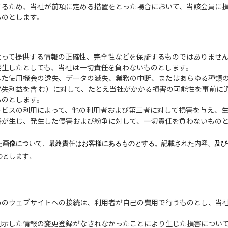
するため、当社が前項に定める措置をとった場合において、当該会員に
ものとします。
よって提供する情報の正確性、完全性などを保証するものではありませ
発生したとしても、当社は一切責任を負わないものとします。
した使用機会の逸失、データの滅失、業務の中断、またはあらゆる種類
逸失利益を含 む）に対して、たとえ当社がかかる損害の可能性を事前に
ものとします。
ービスの利用によって、他の利用者および第三者に対して損害を与え、
害が生じ、発生した侵害および紛争に対して、一切責任を負わないもの
た画像について、最終責任はお客様にあるものとする。記載された内容、及び
のとします。
めのウェブサイトへの接続は、利用者が自己の費用で行うものとし、当
開示した情報の変更登録がなされなかったことにより生じた損害につい