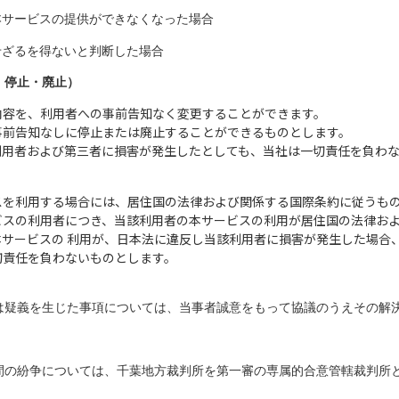
本サービスの提供ができなくなった場合
せざるを得ないと判断した場合
・停止・廃止）
内容を、利用者への事前告知なく変更することができます。
事前告知なしに停止または廃止することができるものとします。
利用者および第三者に損害が発生したとしても、当社は一切責任を負わ
スを利用する場合には、居住国の法律および関係する国際条約に従うも
ビスの利用者につき、当該利用者の本サービスの利用が居住国の法律お
本サービスの 利用が、日本法に違反し当該利用者に損害が発生した場合
切責任を負わないものとします。
は疑義を生じた事項については、当事者誠意をもって協議のうえその解
間の紛争については、千葉地方裁判所を第一審の専属的合意管轄裁判所