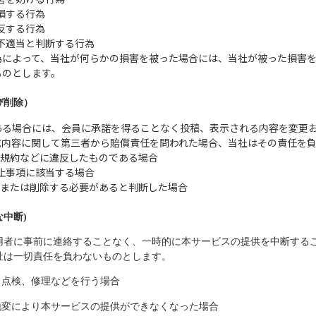
毀損する行為
違反する行為
が不適当と判断する行為
為によって、当社が何らかの損害を被った場合には、当社が被った損害
ものとします。
び削除）
ある場合には、会員に承諾を得ることなく投稿、表示される内容を変更
載内容に関して第三者から賠償責任を問われた場合、当社はその責任を
用規約などに違反したものである場合
禁止事項に該当する場合
更または削除する必要があると判断した場合
中断)
用者に事前に連絡することなく、一時的に本サービスの提供を中断する
社は一切責任を負わないものとします。
、点検、修理などを行う場合
地変により本サービスの提供ができなくなった場合