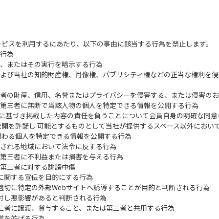
ービスを利用するにあたり、以下の事由に該当する行為を禁止します。
る行為
長、またはその実行を暗示する行為
および当社の知的財産権、肖像権、パブリシティ権などの正当な権利を
三者の財産、信用、名誉またはプライバシーを侵害する、または侵害の
は第三者に無断で当該人物の個人を特定できる情報を公開する行為
任に基づき掲載した内容の責任を負うことについて会員自身の明確な同意
開を許諾し 可能とするものとして当社が提供するスペース以外におい
関わる個人を特定できる情報を公開する行為
供される地域において法令に反する行為
は第三者に不利益または損害を与える行為
は第三者に対する誹謗中傷
どに関する宣伝を目的にする行為
不適切に特定の外部Webサイトへ誘導することが目的と判断される行為
に対し悪影響があると判断される行為
第三者に譲渡、貸与すること、または第三者と共用する行為
運営を妨げる行為