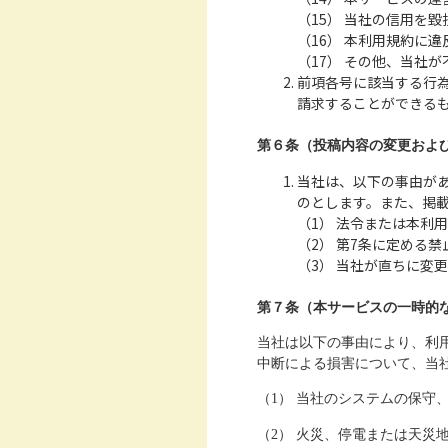
（15） 当社の信用を
（16） 本利用規約に
（17） その他、当社
前項各号に該当する行
請求することができる
第６条（投稿内容の変更およ
当社は、以下の事由が
のとします。また、掲
（1） 法令または本利
（2） 第7条に定める
（3） 当社が直ちに変
第７条（本サービスの一時的な
当社は以下の事由により、利
中断による損害について、当
（1） 当社のシステムの保守
（2） 火災、停電または天災