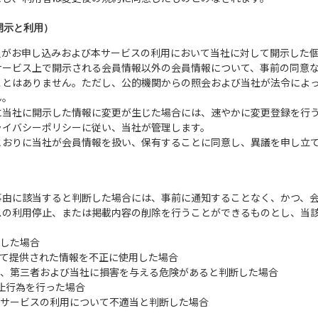
開示と利用）
員がお申し込みおよび本サービスの利用において当社に対して開示した
サービス上で開示される会員情報以外の会員情報について、事前の同意
ことはありません。ただし、公的機関からの照会および当社が法令によ
ん。
に当社に開示した情報に変更が生じた場合には、速やかに変更登録を行
ライバシーポリシーに従い、当社が管理します。
とおりに当社が会員情報を扱い、保有することに同意し、異議を申し立
事由に該当すると判断した場合には、事前に通知することなく、かつ、
スの利用停止、または掲載内容の削除を行うことができるものとし、当
反した場合
って提供された情報を不正に使用した場合
者、第三者および当社に損害を与える危険があると判断した場合
禁止行為を行った場合
本サービスの利用について不適当と判断した場合