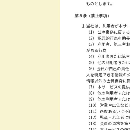
ものとします。
第５条（禁止事項）
当社は、利用者が本サ
（1） 公序良俗に反す
（2） 犯罪的行為を助
（3） 利用者、第三者
がある行為
（4） 利用者または第
（5） 他の利用者また
（6）会員が自己の責
人を特定できる情報の公
情報以外の会員自身に
（7） 本サービスの提
（8） 他の利用者また
（9） 他の利用者また
（10） 営業や広告な
（11） 過度あるいは
（12） 児童・若年者
（13） 会員の資格を
（14） 本サービスの