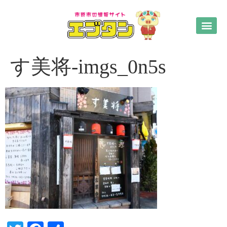
す美将-imgs_0n5s