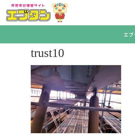
エブ
trust10