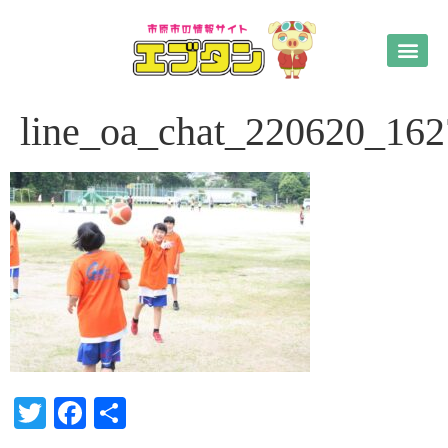
line_oa_chat_220620_16
Twitter
Facebook
共
有