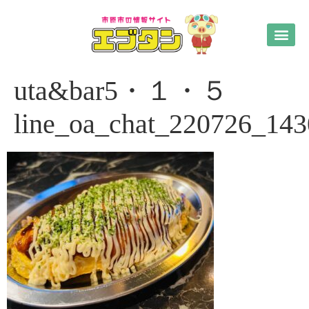
uta&bar5・１・５
line_oa_chat_220726_14