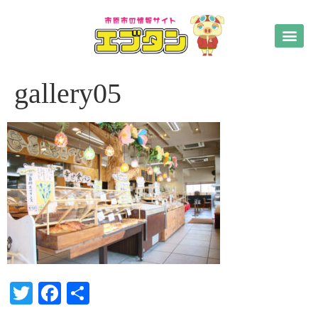
gallery05
Twitter
Facebook
共
有