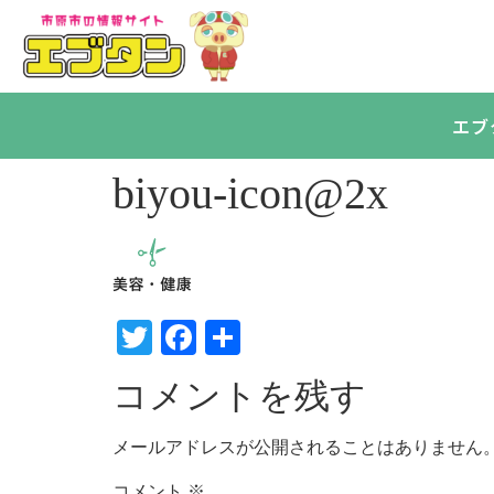
エブ
biyou-icon@2x
Twitter
Facebook
共
有
コメントを残す
メールアドレスが公開されることはありません
コメント
※