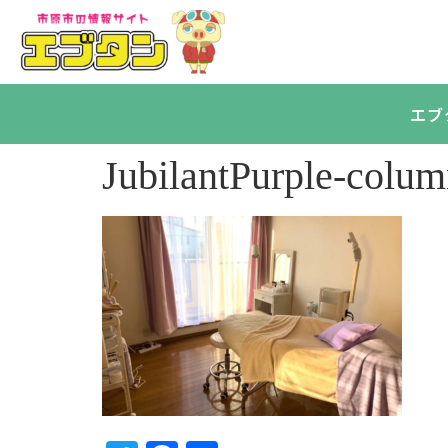
エブ
JubilantPurple-colu