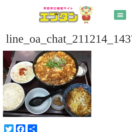
line_oa_chat_211214_14
Twitter
Facebook
共