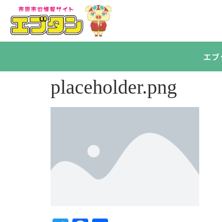
エブ
placeholder.png