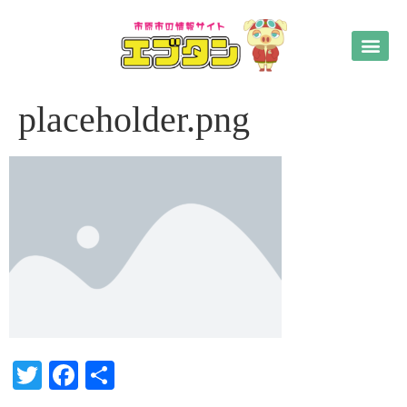
placeholder.png
Twitter
Facebook
共
有