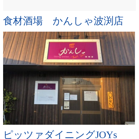
食材酒場 かんしゃ波渕店
ピッツァダイニングJOYs