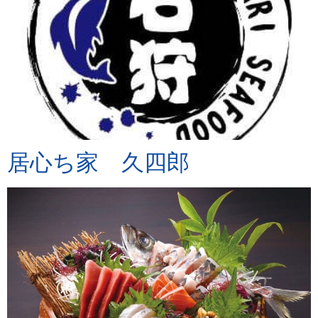
居心ち家 久四郎